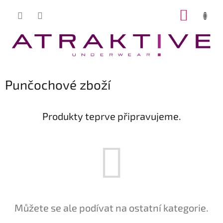
Přejít
NÁKUP
na
obsah
KOŠÍK
Punčochové zboží
Produkty teprve připravujeme.
Můžete se ale podívat na ostatní kategorie.