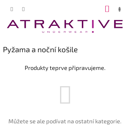
Přejít
NÁKUP
na
obsah
KOŠÍK
Pyžama a noční košile
Produkty teprve připravujeme.
Můžete se ale podívat na ostatní kategorie.