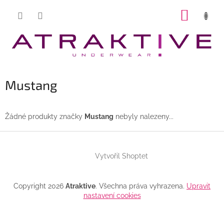
Přejít
NÁKUP
na
obsah
KOŠÍK
Mustang
Žádné produkty značky
Mustang
nebyly nalezeny...
Z
á
Vytvořil Shoptet
p
a
t
Copyright 2026
Atraktive
. Všechna práva vyhrazena.
Upravit
í
nastavení cookies